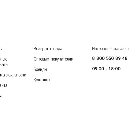
Тверь
Пермь
Тольятти
Тула
Ростов-на-Дону
Тюмень
36
37
38
39
40
Рязань
У
Уфа
ры
Возврат товара
Интернет - магазин
Ч
8 800 550 89 48
Челябинск
чные
Оптовым покупателям
каты
Чита
09:00 - 18:00
Бренды
ма лояльности
Контакты
Я
Ярославль
айта
ка