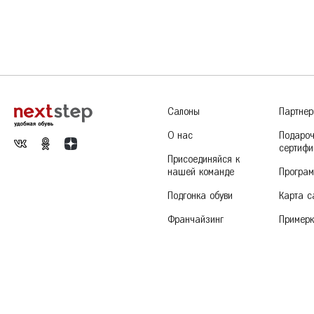
Сандалии
По новизне
Кроссовки
П
Ж
Железногорск
Сабо
Р
К
Казань
Калуга
Красногорск
Салоны
Партне
Краснодар
О нас
Подаро
Красноярск
сертифи
Присоединяйся к
Курск
нашей команде
Програм
Подгонка обуви
Карта с
Франчайзинг
Пример