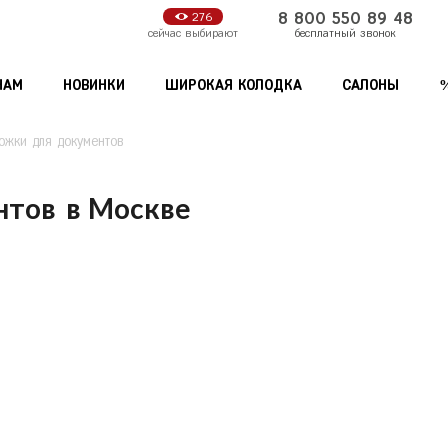
8 800 550 89 48
276
бесплатный звонок
сейчас выбирают
НАМ
НОВИНКИ
ШИРОКАЯ КОЛОДКА
САЛОНЫ
ожки для документов
Мужские аксессуары
Женские аксессуары
нтов
в
Москве
Кошельки
Зонты
С
Липецк
Самара
Обложки для документов
Сумки
Санкт-Петербу
Нижний Новгород
Ремни
Кошельки
Саратов
Продолжить покупки
Оформи
Новосибирск
Сочи
Обложки для документов
Ставрополь
Омск
Орёл
Т
Тамбов