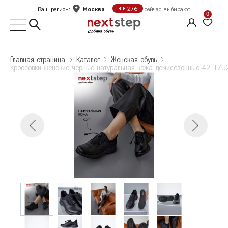
Москва
276
Ваш регион:
сейчас выбирают
0
Выбор города
Главная страница
Kаталог
Женская обувь
Кроссовки женские черные натуральная кожа демисезонные 42-TZU
Укажите ваш город
Город
Кроссовки женские черные натуральная кожа
Москва
демисезонные 42-TZU2-1-101k
Кроссовки женские черные натуральная
Размер: 37
Санкт-Петербург
кожа демисезонные 42-TZU2-1-101k
Колличество: 1
Б
Белгород
2 095 ₽
Количество: 1
В
Волгоград
2 095 ₽
Е
Екатеринбург
Ж
Железногорск
Оформить заказ
К
Казань
Калуга