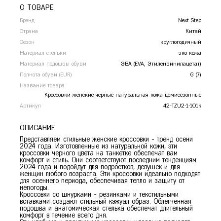
Сочи
О ТОВАРЕ
Ставрополь
Бренд
Next Step
Страна
Китай
Т
Тамбов
Сезон
круглогодичный
Тверь
Материал стельки
эко кожа
Тольятти
Материал подошвы обуви
ЭВА (EVA, Этиленвинилацетат)
Тула
Полнота обуви (EUR)
G (7)
Тюмень
Название товара
Кроссовки женские черные натуральная кожа демисезонные
У
Уфа
Артикул
42-TZU2-1-101k
Ч
Челябинск
Чита
ОПИСАНИЕ
Представляем стильные женские кроссовки - тренд осени
Я
Ярославль
2024 года. Изготовленные из натуральной кожи, эти
кроссовки черного цвета на танкетке обеспечат вам
комфорт и стиль. Они соответствуют последним тенденциям
36
37
38
39
40
2024 года и подойдут для подростков, девушек и для
женщин любого возраста. Эти кроссовки идеально подходят
для осеннего периода, обеспечивая тепло и защиту от
непогоды.
Кроссовки со шнурками - резинками и текстильными
вставками создают стильный кэжуал образ. Облегченная
подошва и анатомическая стелька обеспечат длительный
комфорт в течение всего дня.