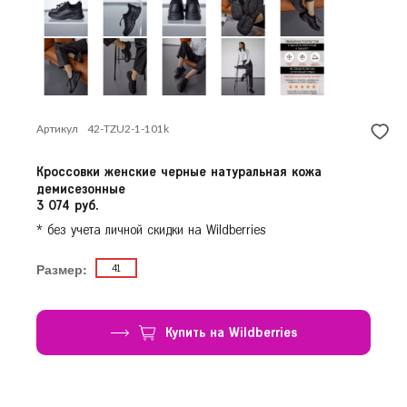
Красногорск
Продолжить покупки
Краснодар
Красноярск
Курск
Л
Липецк
Артикул
42-TZU2-1-101k
Н
Нижний Новгород
Кроссовки женские черные натуральная кожа
Новосибирск
демисезонные
О
3 074 руб.
Омск
Орёл
* без учета личной скидки на Wildberries
П
Пермь
Размер:
41
Р
Ростов-на-Дону
Рязань
Купить на Wildberries
С
Самара
Санкт-Петербург
Саратов